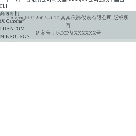
FLI
高速相机
Copyright © 2002-2017 某某仪器仪表有限公司 版权所
iX Cameras
有
PHANTOM
备案号：琼ICP备XXXXXX号
MIKROTRON
红外相机
Princeton Instruments
XENICS
Xenics短波红外相机系列产品
Xenics中波红外相机系列产品
SPLG百诺纳
像增强器
HiCATT 高速像增强相机模块
TRiCATT 时间分辨像增强模块
紫外相机
紫外镜头
显微系统
小动物活体系统