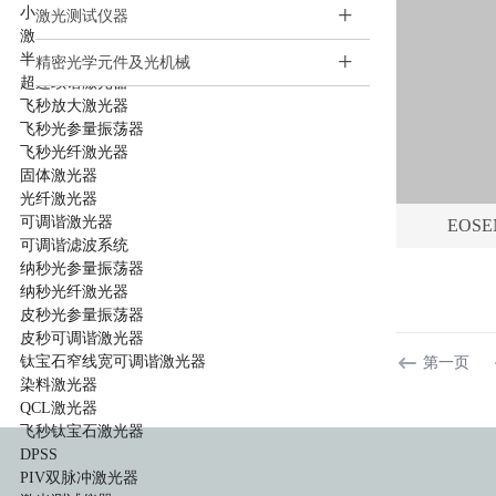
+
小动物活体系统
激光测试仪器
激光器
+
半导体激光器
精密光学元件及光机械
超连续谱激光器
飞秒放大激光器
飞秒光参量振荡器
飞秒光纤激光器
固体激光器
光纤激光器
可调谐激光器
EOSE
可调谐滤波系统
纳秒光参量振荡器
纳秒光纤激光器
皮秒光参量振荡器
皮秒可调谐激光器
钛宝石窄线宽可调谐激光器
第一页
染料激光器
QCL激光器
飞秒钛宝石激光器
DPSS
PIV双脉冲激光器