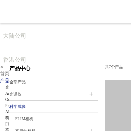
大陆公司
香港公司
共7个产品
✕
产品中心
首页
产品中心
全部产品
光谱仪
+
Arcoptix傅里叶变换红外光谱仪
光谱仪
Ocean Optics光纤光谱仪
-
Princeton Instruments高性能光谱仪
科学成像
APE光谱仪
科学成像
FLIM相机
FLIM相机
高灵敏相机