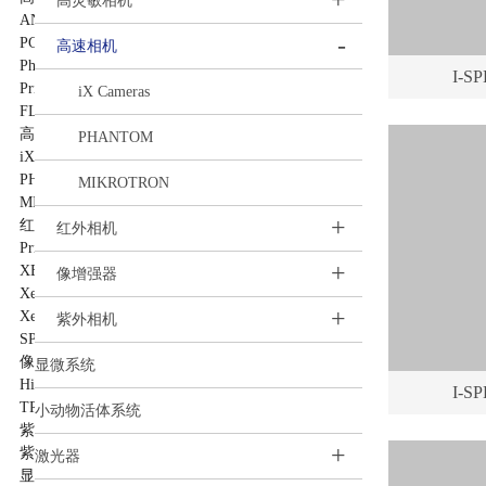
+
高灵敏相机
ANDOR
-
PCO
高速相机
PhotoMetrics
I-
Princeton Instruments
iX Cameras
FLI
高速相机
PHANTOM
iX Cameras
PHANTOM
MIKROTRON
MIKROTRON
+
红外相机
红外相机
Princeton Instruments
+
XENICS
像增强器
Xenics短波红外相机系列产品
+
Xenics中波红外相机系列产品
紫外相机
SPLG百诺纳
像增强器
显微系统
HiCATT 高速像增强相机模块
I-
TRiCATT 时间分辨像增强模块
小动物活体系统
紫外相机
+
紫外镜头
激光器
显微系统