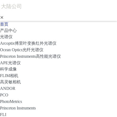
六朝古都遇见极致光子｜百诺纳（深圳）科技有限公司CIOP重磅展出全系超快及成像光电硬核产品
2026-07-28
大陆公司
HUMMINGBIRD-1030 手掌大小的飞秒激光器可以开始预约样机测试啦
2026-06-18
✕
百诺纳（深圳）科技有限公司邀您共赴第二十一届全国激光技术与光电子学学术会议
2026-06-18
首页
产品中心
选型指南 | 短波红外相机
2026-05-07
光谱仪
Arcoptix傅里叶变换红外光谱仪
天文观测｜长曝光短波红外相机 INS Mars640
2026-05-07
Ocean Optics光纤光谱仪
慕尼黑上海光博会Day 2 | 百诺纳展位人气爆棚，这三款“利器”引得围观无数！
2026-04-21
Princeton Instruments高性能光谱仪
APE光谱仪
慕尼黑上海光博会即将开幕 百诺纳公司邀您光临公司展台
2026-04-21
科学成像
FLIM相机
CIOP2026 南京 “现场直击”
2026-07-28
高灵敏相机
六朝古都遇见极致光子｜百诺纳（深圳）科技有限公司CIOP重磅展出全系超快及成像光电硬核产品
2026-07-28
ANDOR
PCO
HUMMINGBIRD-1030 手掌大小的飞秒激光器可以开始预约样机测试啦
2026-06-18
PhotoMetrics
Princeton Instruments
百诺纳（深圳）科技有限公司邀您共赴第二十一届全国激光技术与光电子学学术会议
2026-06-18
FLI