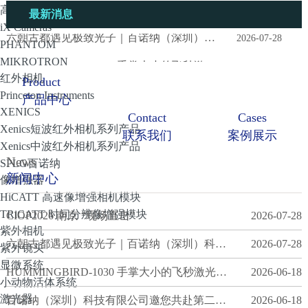
选型指南 | 短波红外相机
2026-05-07
高速相机
最新消息
iX Cameras
天文观测｜长曝光短波红外相机 INS Mars640
2026-05-07
PHANTOM
MIKROTRON
慕尼黑上海光博会Day 2 | 百诺纳展位人气爆棚，这三款“利器”引得围观无数！
2026-04-21
红外相机
Product
慕尼黑上海光博会即将开幕 百诺纳公司邀您光临公司展台
2026-04-21
Princeton Instruments
产品中心
XENICS
Contact
Cases
CIOP2026 南京 “现场直击”
2026-07-28
Xenics短波红外相机系列产品
联系我们
案例展示
Xenics中波红外相机系列产品
六朝古都遇见极致光子｜百诺纳（深圳）科技有限公司CIOP重磅展出全系超快及成像光电硬核产品
2026-07-28
News
SPLG百诺纳
HUMMINGBIRD-1030 手掌大小的飞秒激光器可以开始预约样机测试啦
新闻中心
2026-06-18
像增强器
HiCATT 高速像增强相机模块
百诺纳（深圳）科技有限公司邀您共赴第二十一届全国激光技术与光电子学学术会议
2026-06-18
TRiCATT 时间分辨像增强模块
CIOP2026 南京 “现场直击”
2026-07-28
紫外相机
选型指南 | 短波红外相机
2026-05-07
六朝古都遇见极致光子｜百诺纳（深圳）科技有限公司CIOP重磅展出全系超快及成像光电硬核产品
2026-07-28
紫外镜头
天文观测｜长曝光短波红外相机 INS Mars640
2026-05-07
显微系统
HUMMINGBIRD-1030 手掌大小的飞秒激光器可以开始预约样机测试啦
2026-06-18
小动物活体系统
慕尼黑上海光博会Day 2 | 百诺纳展位人气爆棚，这三款“利器”引得围观无数！
2026-04-21
激光器
百诺纳（深圳）科技有限公司邀您共赴第二十一届全国激光技术与光电子学学术会议
2026-06-18