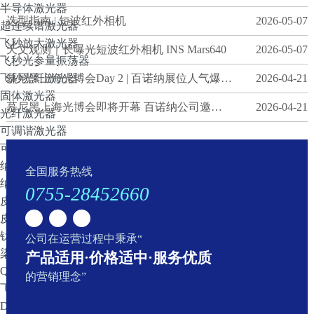
半导体激光器
慕尼黑上海光博会即将开幕 百诺纳公司邀您光临公司展台
2026-04-21
选型指南 | 短波红外相机
2026-05-07
超连续谱激光器
CIOP2026 南京 “现场直击”
2026-07-28
飞秒放大激光器
天文观测｜长曝光短波红外相机 INS Mars640
2026-05-07
飞秒光参量振荡器
六朝古都遇见极致光子｜百诺纳（深圳）科技有限公司CIOP重磅展出全系超快及成像光电硬核产品
2026-07-28
飞秒光纤激光器
慕尼黑上海光博会Day 2 | 百诺纳展位人气爆棚，这三款“利器”引得围观无数！
2026-04-21
固体激光器
HUMMINGBIRD-1030 手掌大小的飞秒激光器可以开始预约样机测试啦
2026-06-18
慕尼黑上海光博会即将开幕 百诺纳公司邀您光临公司展台
2026-04-21
光纤激光器
百诺纳（深圳）科技有限公司邀您共赴第二十一届全国激光技术与光电子学学术会议
2026-06-18
可调谐激光器
可调谐滤波系统
选型指南 | 短波红外相机
2026-05-07
纳秒光参量振荡器
全国服务热线
天文观测｜长曝光短波红外相机 INS Mars640
2026-05-07
纳秒光纤激光器
0755-28452660
皮秒光参量振荡器
慕尼黑上海光博会Day 2 | 百诺纳展位人气爆棚，这三款“利器”引得围观无数！
2026-04-21
皮秒可调谐激光器
钛宝石窄线宽可调谐激光器
公司在运营过程中秉承“
慕尼黑上海光博会即将开幕 百诺纳公司邀您光临公司展台
2026-04-21
染料激光器
产品适用·价格适中·服务优质
CIOP2026 南京 “现场直击”
2026-07-28
QCL激光器
的营销理念”
飞秒钛宝石激光器
六朝古都遇见极致光子｜百诺纳（深圳）科技有限公司CIOP重磅展出全系超快及成像光电硬核产品
2026-07-28
DPSS