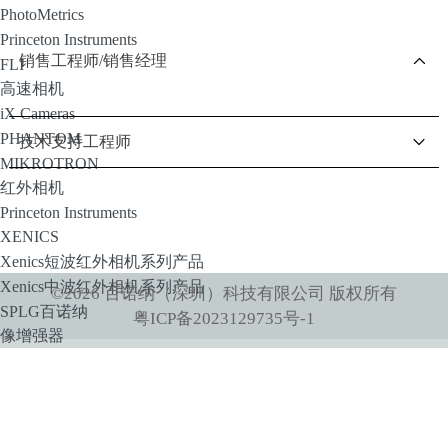
PhotoMetrics
Princeton Instruments
销售工程师/销售经理
FLI
高速相机
iX Cameras
PHANTOM
技术支持工程师
MIKROTRON
红外相机
Princeton Instruments
XENICS
Xenics短波红外相机系列产品
Xenics中波红外相机系列产品
©
2026
百诺纳（深圳）科技有限公司
版权所有
SPLG百诺纳
粤ICP备2023129735号-1
像增强器
HiCATT 高速像增强相机模块
TRiCATT 时间分辨像增强模块
紫外相机
紫外镜头