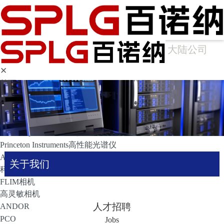
大陆公司
✕
首页
产品中心
光谱仪
Arcoptix傅里叶变换红外光谱仪
Ocean Optics光纤光谱仪
Princeton Instruments高性能光谱仪
APE光谱仪
关于我们
科学成像
FLIM相机
高灵敏相机
人才招聘
ANDOR
PCO
Jobs