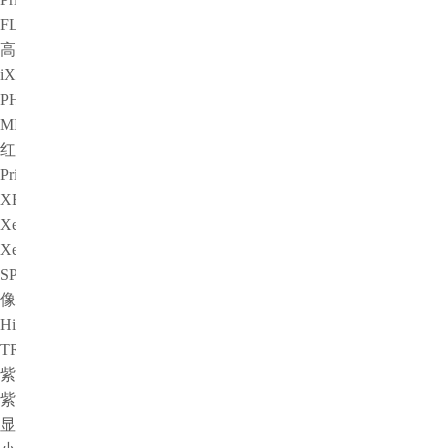
FLI
高速相机
iX Cameras
PHANTOM
MIKROTRON
红外相机
Princeton Instruments
XENICS
Xenics短波红外相机系列产品
Xenics中波红外相机系列产品
SPLG百诺纳
像增强器
HiCATT 高速像增强相机模块
TRiCATT 时间分辨像增强模块
紫外相机
紫外镜头
显微系统