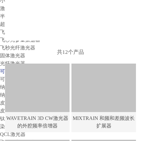
小动物活体系统
激光器
半导体激光器
超连续谱激光器
飞秒放大激光器
飞秒光参量振荡器
飞秒光纤激光器
共12个产品
固体激光器
光纤激光器
可调谐激光器
可调谐滤波系统
纳秒光参量振荡器
纳秒光纤激光器
皮秒光参量振荡器
皮秒可调谐激光器
WAVETRAIN 3D CW激光器
MIXTRAIN 和频和差频波长
钛宝石窄线宽可调谐激光器
的外腔频率倍增器
扩展器
染料激光器
QCL激光器