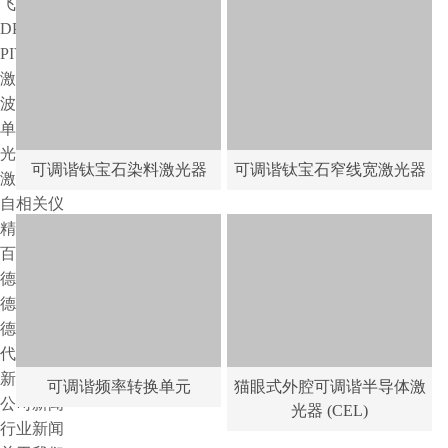
飞秒钛宝石激光器
DPSS
PIV双脉冲激光器
激光测试仪器
波长计
单色仪
光束分析仪
可调谐钛宝石染料激光器
可调谐钛宝石窄线宽激光器
激光测试仪器
自相关仪
精密光学元件及光机械
百诺纳自研光学平台
德国LIOP-Tec公司
德国Germany公司
德国Owis公司
代理品牌
新闻中心
可调谐频率转换单元
猫眼式外腔可调谐半导体激
公司新闻
光器 (CEL)
行业新闻