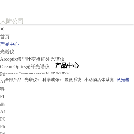
大陆公司
✕
首页
产品中心
光谱仪
Arcoptix傅里叶变换红外光谱仪
产品中心
Ocean Optics光纤光谱仪
Princeton Instruments高性能光谱仪
全部产品
光谱仪
+
科学成像
+
显微系统
小动物活体系统
激光器
-
APE光谱仪
科学成像
FLIM相机
高灵敏相机
ANDOR
PCO
PhotoMetrics
Princeton Instruments