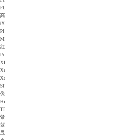
FLI
高速相机
iX Cameras
PHANTOM
MIKROTRON
红外相机
Princeton Instruments
XENICS
Xenics短波红外相机系列产品
Xenics中波红外相机系列产品
SPLG百诺纳
像增强器
HiCATT 高速像增强相机模块
TRiCATT 时间分辨像增强模块
紫外相机
紫外镜头
显微系统