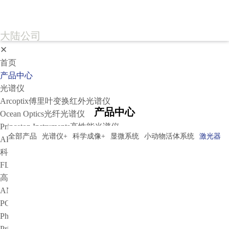
大陆公司
✕
首页
产品中心
光谱仪
Arcoptix傅里叶变换红外光谱仪
产品中心
Ocean Optics光纤光谱仪
Princeton Instruments高性能光谱仪
全部产品
光谱仪
+
科学成像
+
显微系统
小动物活体系统
激光器
-
APE光谱仪
科学成像
FLIM相机
高灵敏相机
ANDOR
PCO
PhotoMetrics
Princeton Instruments