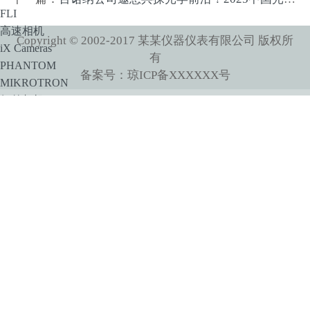
FLI
高速相机
Copyright © 2002-2017 某某仪器仪表有限公司 版权所
iX Cameras
有
PHANTOM
备案号：琼ICP备XXXXXX号
MIKROTRON
红外相机
Princeton Instruments
XENICS
Xenics短波红外相机系列产品
Xenics中波红外相机系列产品
SPLG百诺纳
像增强器
HiCATT 高速像增强相机模块
TRiCATT 时间分辨像增强模块
紫外相机
紫外镜头
显微系统
小动物活体系统