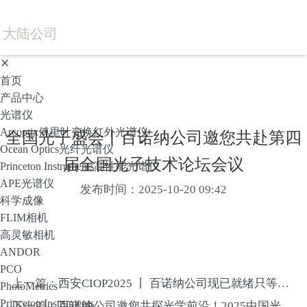
大陆公司
✕
首页
产品中心
光谱仪
Arcoptix傅里叶变换红外光谱仪
全国光子盛会丨百诺纳公司邀您共赴第四
Ocean Optics光纤光谱仪
届全国光子技术论坛会议
Princeton Instruments高性能光谱仪
APE光谱仪
发布时间：2025-10-20 09:42
科学成像
FLIM相机
高灵敏相机
ANDOR
PCO
上一篇：
西安CIOP2025 丨 百诺纳公司现已就绪只等您来
PhotoMetrics
Princeton Instruments
下一篇：
百诺纳公司邀您共探光学前沿！2025中国光学十大进展高峰论坛即将启幕