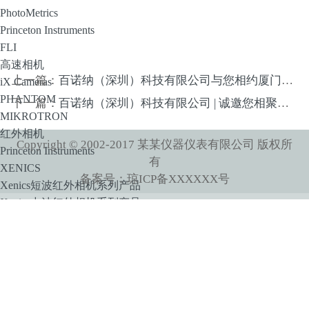
PhotoMetrics
Princeton Instruments
FLI
高速相机
上一篇：
百诺纳（深圳）科技有限公司与您相约厦门！第三届UltrafastX国际大会（UltrafastX 2025）
iX Cameras
PHANTOM
下一篇：
百诺纳（深圳）科技有限公司 | 诚邀您相聚第八届光学青年科学家学术年会
MIKROTRON
红外相机
Copyright © 2002-2017 某某仪器仪表有限公司 版权所
Princeton Instruments
有
XENICS
备案号：琼ICP备XXXXXX号
Xenics短波红外相机系列产品
Xenics中波红外相机系列产品
SPLG百诺纳
像增强器
HiCATT 高速像增强相机模块
TRiCATT 时间分辨像增强模块
紫外相机
紫外镜头