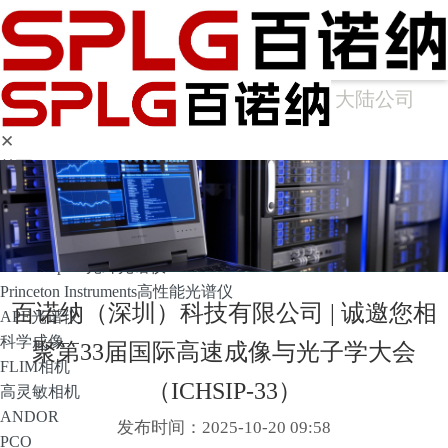
大陆公司
✕
首页
产品中心
光谱仪
Arcoptix傅里叶变换红外光谱仪
Ocean Optics光纤光谱仪
Princeton Instruments高性能光谱仪
百诺纳（深圳）科技有限公司 | 诚邀您相
APE光谱仪
科学成像
聚第33届国际高速成像与光子学大会
FLIM相机
（ICHSIP-33）
高灵敏相机
ANDOR
发布时间：2025-10-20 09:58
PCO