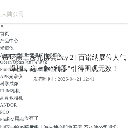
大陆公司
✕
首页
产品中心
光谱仪
Arcoptix傅里叶变换红外光谱仪
慕尼黑上海光博会Day 2 | 百诺纳展位人气
Ocean Optics光纤光谱仪
爆棚，这三款“利器”引得围观无数！
Princeton Instruments高性能光谱仪
APE光谱仪
发布时间：2026-04-21 12:41
科学成像
FLIM相机
高灵敏相机
ANDOR
PCO
上一篇：
没有了
PhotoMetrics
Princeton Instruments
下一篇：
慕尼黑上海光博会即将开幕 百诺纳公司邀您光临公司展台