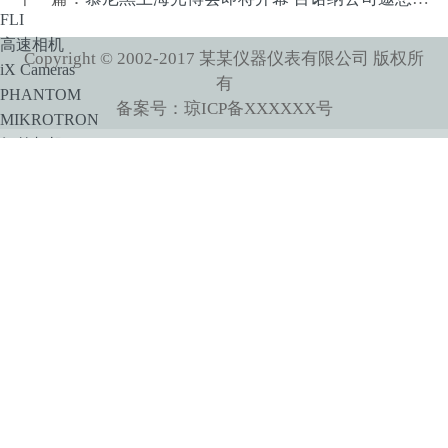
FLI
高速相机
Copyright © 2002-2017 某某仪器仪表有限公司 版权所
iX Cameras
有
PHANTOM
备案号：琼ICP备XXXXXX号
MIKROTRON
红外相机
Princeton Instruments
XENICS
Xenics短波红外相机系列产品
Xenics中波红外相机系列产品
SPLG百诺纳
像增强器
HiCATT 高速像增强相机模块
TRiCATT 时间分辨像增强模块
紫外相机
紫外镜头
显微系统
小动物活体系统