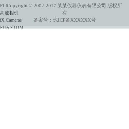
Copyright © 2002-2017 某某仪器仪表有限公司 版权所
FLI
有
高速相机
备案号：琼ICP备XXXXXX号
iX Cameras
PHANTOM
MIKROTRON
红外相机
Princeton Instruments
XENICS
Xenics短波红外相机系列产品
Xenics中波红外相机系列产品
SPLG百诺纳
像增强器
HiCATT 高速像增强相机模块
TRiCATT 时间分辨像增强模块
紫外相机
紫外镜头
显微系统
小动物活体系统