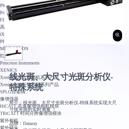
PhotoMetrics
Princeton Instruments
FLI
高速相机
iX Cameras
PHANTOM
MIKROTRON
红外相机
Princeton Instruments
XENICS
线光斑、大尺寸光斑分析仪-
Xenics短波红外相机系列产品
Xenics中波红外相机系列产品
特殊系统
SPLG百诺纳
像增强器
简介：线光斑、大尺寸光斑分析仪-特殊系统实现大尺
HiCATT 高速像增强相机模块
寸线光斑的实时测量 ！
TRiCATT 时间分辨像增强模块
紫外相机
品牌：Dataray
紫外镜头