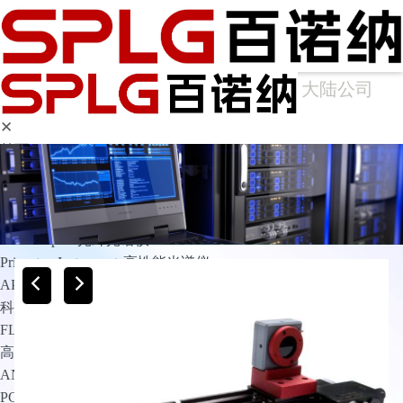
大陆公司
✕
首页
产品中心
光谱仪
Arcoptix傅里叶变换红外光谱仪
Ocean Optics光纤光谱仪
Princeton Instruments高性能光谱仪
APE光谱仪
科学成像
FLIM相机
高灵敏相机
ANDOR
PCO