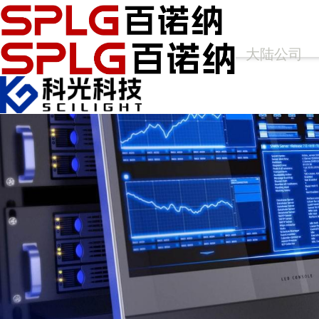
大陆公司
香港公司
✕
首页
产品中心
光谱仪
Arcoptix傅里叶变换红外光谱仪
Ocean Optics光纤光谱仪
Princeton Instruments高性能光谱仪
APE光谱仪
科学成像
FLIM相机
高灵敏相机
ANDOR