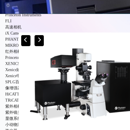
PCO
PhotoMetrics
Princeton Instruments
FLI
高速相机
iX Cameras
PHANTOM
MIKROTRON
红外相机
Princeton Instruments
XENICS
Xenics短波红外相机系列产品
Xenics中波红外相机系列产品
SPLG百诺纳
像增强器
HiCATT 高速像增强相机模块
TRiCATT 时间分辨像增强模块
紫外相机
紫外镜头
显微系统
小动物活体系统