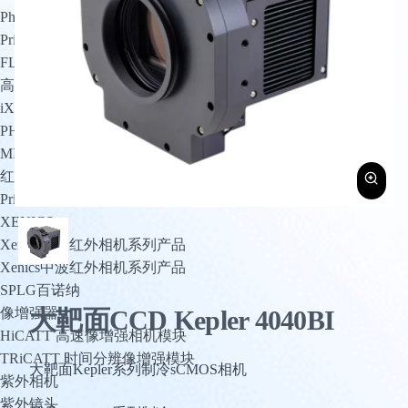
PhotoMetrics
Princeton Instruments
FLI
高速相机
iX Cameras
PHANTOM
MIKROTRON
红外相机
Princeton Instruments
XENICS
Xenics短波红外相机系列产品
Xenics中波红外相机系列产品
SPLG百诺纳
大靶面CCD Kepler 4040BI
像增强器
HiCATT 高速像增强相机模块
TRiCATT 时间分辨像增强模块
大靶面Kepler系列制冷sCMOS相机
紫外相机
紫外镜头