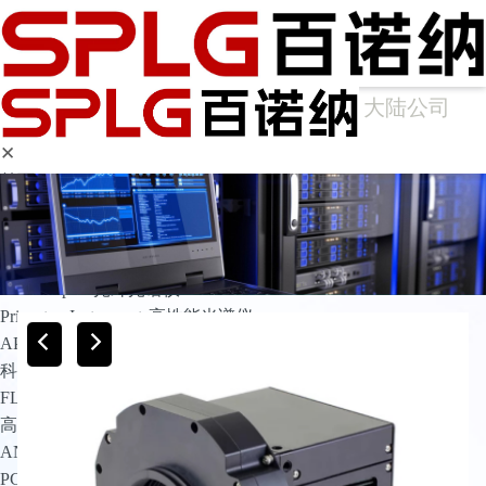
大陆公司
✕
首页
产品中心
光谱仪
Arcoptix傅里叶变换红外光谱仪
Ocean Optics光纤光谱仪
Princeton Instruments高性能光谱仪
APE光谱仪
科学成像
FLIM相机
高灵敏相机
ANDOR
PCO