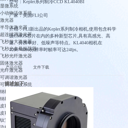
型号：Kepler系列制冷CCD KL4040BI
显微系统
小动物活体系统
厂家：美国FLI公司
激光器
半导体激光器
介绍：FLI新出品的Kepler系列制冷相机,使用包含科学
超连续谱激光器
级CMOS芯片在内的多种新型芯片,具有高感光、高
飞秒放大激光器
速、分辨率好、低噪声等特点。KL4040相机在
飞秒光参量振荡器
4096*4096分辨率时帧率可达24fps。
飞秒光纤激光器
固体激光器
产品介绍
文件下载
光纤激光器
可调谐激光器
描述如下：
可调谐滤波系统
纳秒光参量振荡器
纳秒光纤激光器
皮秒光参量振荡器
皮秒可调谐激光器
钛宝石窄线宽可调谐激光器
染料激光器