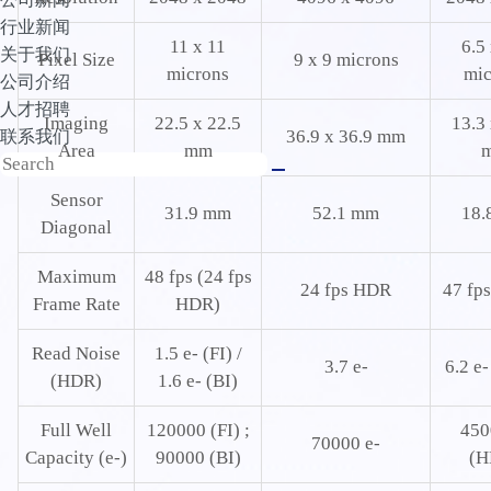
行业新闻
11 x 11
6.5
关于我们
Pixel Size
9 x 9 microns
microns
mic
公司介绍
人才招聘
Imaging
22.5 x 22.5
13.3 
36.9 x 36.9 mm
联系我们
Area
mm
Sensor
31.9 mm
52.1 mm
18.
Diagonal
Maximum
48 fps (24 fps
24 fps HDR
47 fp
Frame Rate
HDR)
Read Noise
1.5 e- (FI) /
3.7 e-
6.2 e
(HDR)
1.6 e- (BI)
Full Well
120000 (FI) ;
450
70000 e-
Capacity (e-)
90000 (BI)
(H