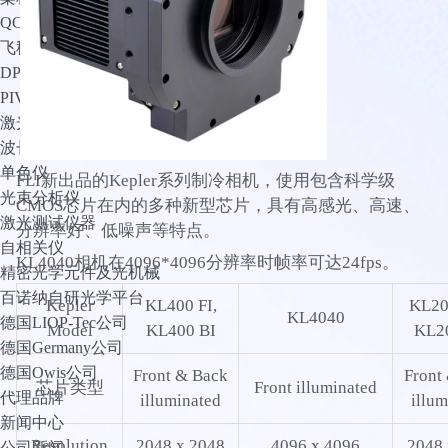
QCL激光器
飞秒钛宝石激光器
DPSS
PIV双脉冲激光器
激光测试仪器
波长计
单色仪
FLI新出品的Kepler系列制冷相机，使用包含科学级
光束分析仪
CMOS芯片在内的多种新型芯片，具有高感光、高速、
激光测试仪器
分辨率好、低噪声等特点。
自相关仪
KL4040相机在4096*4096分辨率时帧率可达24fps。
精密光学元件及光机械
百诺纳自研光学平台
Kepler
KL400 FI,
KL2
KL4040
德国LIOP-Tec公司
Model
KL400 BI
KL2
德国Germany公司
德国Owis公司
Front & Back
Front
芯片类型
Front illuminated
代理品牌
illuminated
illum
新闻中心
Resolution
2048 x 2048
4096 x 4096
2048 
公司新闻