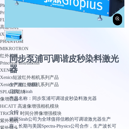
PhotoMetrics
Princeton Instruments
FLI
高速相机
iX Cameras
PHANTOM
MIKROTRON
红外相机
同步泵浦可调谐皮秒染料激光
Princeton Instruments
器
XENICS
Xenics短波红外相机系列产品
生产地：德国
Xenics中波红外相机系列产品
品牌：Sirah
SPLG百诺纳
产品名称：同步泵浦可调谐皮秒染料激光器
像增强器
HiCATT 高速像增强相机模块
介绍：
TRiCATT 时间分辨像增强模块
德国Sirah公司为全球值得信赖的可调谐激光器生产
紫外相机
商。长期与美国Spectra-Physics公司合作，生产波长可
紫外镜头