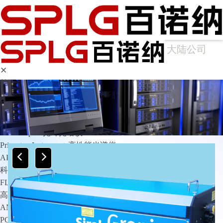
大陆公司
✕
首页
产品中心
光谱仪
Arcoptix傅里叶变换红外光谱仪
Ocean Optics光纤光谱仪
Princeton Instruments高性能光谱仪
APE光谱仪
科学成像
FLIM相机
高灵敏相机
ANDOR
PCO