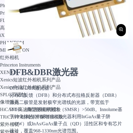
PhotoMetrics
Princeton Instruments
FLI
高速相机
iX Cameras
PHANTOM
MIKROTRON
红外相机
Princeton Instruments
DFB&DBR激光器
XENICS
Xenics短波红外相机系列产品
Xenics中波红外相机系列产品
DFB & DBR激光器：
SPLG百诺纳
分布式反馈（DFB）和分布式布拉格反射器（DBR）
像增强器
激光二极管是发射极窄光谱线的光源，带宽低于
5MHz，典型侧模抑制比（SMSR）>50dB。Innolume基
HiCATT 高速像增强相机模块
于砷化镓的DFB和DBR激光器利用InGaAs量子阱
TRiCATT 时间分辨像增强模块
（QW）或InAs/GaAs量子点（QD）活性区和专有芯片
紫外相机
设计，覆盖968-1330nm光谱范围。
紫外镜头