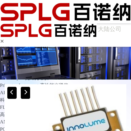
大陆公司
✕
首页
产品中心
光谱仪
Arcoptix傅里叶变换红外光谱仪
Ocean Optics光纤光谱仪
Princeton Instruments高性能光谱仪
APE光谱仪
科学成像
FLIM相机
高灵敏相机
ANDOR
PCO