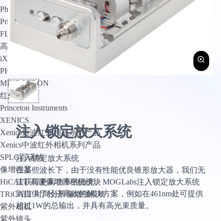
PhotoMetrics
Princeton Instruments
FLI
高速相机
iX Cameras
PHANTOM
MIKROTRON
红外相机
Princeton Instruments
XENICS
注入锁定放大系统
Xenics短波红外相机系列产品
Xenics中波红外相机系列产品
SPLG百诺纳
注入锁定放大系统
像增强器
在某些波长下，由于没有性能优良锥形放大器，我们无
法获得更高功率的激光。MOGLabs注入锁定放大系统
HiCATT 高速像增强相机模块
则提供了经济高效的解决方案，例如在461nm处可提供
TRiCATT 时间分辨像增强模块
超过1W的总输出，并具有高光束质量。
紫外相机
紫外镜头