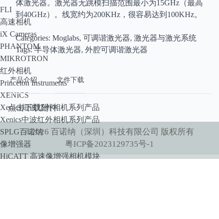
体激光器。激光器无跳模扫描范围最小为15GHz（最高
FLI
到40GHz）。线宽约为200KHz，很容易达到100KHz。
高速相机
iX Cameras
Categories: Moglabs, 可调谐激光器, 激光器与激光系统
PHANTOM
Tags: 半导体激光器, 外腔可调谐激光器
MIKROTRON
红外相机
产品介绍
文件下载
Princeton Instruments
XENICS
Xenics短波红外相机系列产品
点击下载附件
Xenics中波红外相机系列产品
©
2026
百诺纳（深圳）科技有限公司
版权所有
SPLG百诺纳
粤ICP备2023129735号-1
像增强器
HiCATT 高速像增强相机模块
TRiCATT 时间分辨像增强模块
紫外相机
紫外镜头
显微系统
小动物活体系统