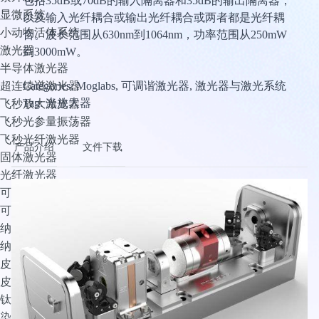
包括35dB或70dB的输入隔离器和35dB的输出隔离器，
显微系统
以及输入光纤耦合或输出光纤耦合或两者都是光纤耦
小动物活体系统
合。波长范围从630nm到1064nm，功率范围从250mW
激光器
到3000mW。
半导体激光器
Categories: Moglabs, 可调谐激光器, 激光器与激光系统
超连续谱激光器
Tag: 光放大器
飞秒放大激光器
飞秒光参量振荡器
飞秒光纤激光器
产品介绍
文件下载
固体激光器
光纤激光器
可调谐激光器
可调谐滤波系统
纳秒光参量振荡器
纳秒光纤激光器
皮秒光参量振荡器
皮秒可调谐激光器
钛宝石窄线宽可调谐激光器
染料激光器