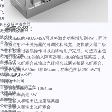
QCL激光器
飞秒钛宝石激光器
DPSS
PIV双脉冲激光器
详情介绍：
激光测试仪器
波长计
MOGlabs的MOA/MSA可以将激光功率增加到4W，同时
单色仪
保持注射种子激光器的可调性和线宽。更换放大器二极
光束分析仪
管和校准很容易操作可以由终端用户完成。可选方案包
激光测试仪器
括35dB或70dB的输入隔离器和35dB的输出隔离器，以
自相关仪
及输入光纤耦合或输出光纤耦合或两者都是光纤耦合。
精密光机械
波长范围从630nm到1064nm，功率范围从250mW到
德国LIOP-Tec公司
3000mW。
德国Owis公司
特点
百诺纳自研光学平台
波长范围630nm – 1064nm
代理品牌
输出功率高达 3W
新闻中心
可选输入和输出法拉第隔离器
公司新闻
可选输入和输出光纤耦合
行业新闻