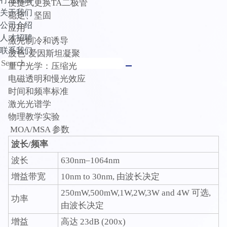
便捷式更换TA二极管
关于我们
稳定、坚固
公司介绍
应用
人才招聘
激光制冷和诱导
联系我们
波色-爱因斯坦凝聚
量子光学：压缩光
电磁透明和慢光效应
时间和频率标准
激光光谱学
物理教学实验
MOA/MSA 参数
波长/频率
波长
630nm–1064nm
增益带宽
10nm to 30nm, 由波长决定
250mW,500mW,1W,2W,3W and 4W 可选,
功率
由波长决定
增益
高达 23dB (200x)