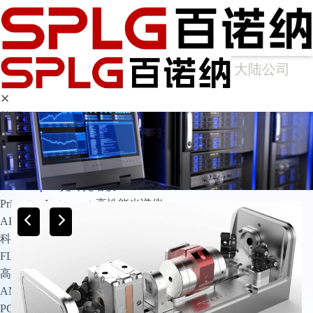
大陆公司
✕
首页
产品中心
光谱仪
Arcoptix傅里叶变换红外光谱仪
Ocean Optics光纤光谱仪
Princeton Instruments高性能光谱仪
APE光谱仪
科学成像
FLIM相机
高灵敏相机
ANDOR
PCO