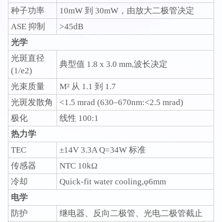
种子功率
10mW 到 30mW，由放大二极管决定
ASE 抑制
>45dB
光学
光斑直径
典型值 1.8 x 3.0 mm,波长决定
(1/e2)
光束质量
M² 从 1.1 到 1.7
光斑发散角
<1.5 mrad (630–670nm:<2.5 mrad)
极化
线性 100:1
热力学
TEC
±14V 3.3A Q=34W 标准
传感器
NTC 10kΩ
冷却
Quick-fit water cooling,φ6mm
电学
防护
继电器、反向二极管、光电二极管截止