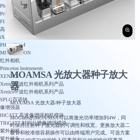
PhotoMetrics
Princeton Instruments
FLI
高速相机
iX Cameras
PHANTOM
MIKROTRON
红外相机
Princeton Instruments
MOAMSA 光放大器种子放大
XENICS
器
Xenics短波红外相机系列产品
Xenics中波红外相机系列产品
SPLG百诺纳
MOA/MSA 光放大器/种子放大器
像增强器
HiCATT 高速像增强相机模块
MOGlabs的MOA/MSA可以将激光功率增加到4W，同
TRiCATT 时间分辨像增强模块
时保持注射种子激光器的可调性和线宽。更换放大器二
紫外相机
极管和校准很容易操作可以由终端用户完成。可选方案
紫外镜头