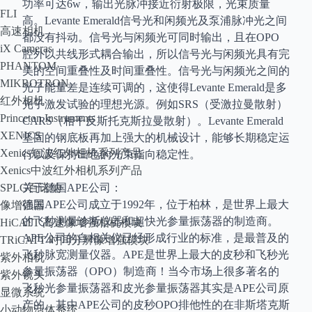
功率可达6w，输出光脉冲接近衍射极限，光束质量
FLI
高。Levante Emerald信号光和闲频光及泵浦脉冲光之间
高速相机
都没有抖动。信号光与闲频光可同时输出，且在OPO
iX Cameras
腔外以共线形式耦合输出，所以信号光与闲频光具有完
PHANTOM
美的空间重叠性及时间重叠性。信号光与闲频光之间的
MIKROTRON
光子能量差是连续可调的，这使得Levante Emerald是多
红外相机
光子激发试验的理想光源。例如SRS（受激拉曼散射）
Princeton Instruments
CARS（相干反斯托克斯拉曼散射）。Levante Emerald
XENICS
坚固的钢底板再加上强大的机械设计，能够长期稳定运
Xenics短波红外相机系列产品
行以及保持出色的光束指向稳定性。
Xenics中波红外相机系列产品
SPLG百诺纳
关于德国APE公司：
德国APE公司成立于1992年，位于柏林，是世界上最大
像增强器
的飞秒测量诊断仪器和超快光参量振荡器的制造商。
HiCATT 高速像增强相机模块
APE公司的自相关仪已经形成行业的标准，是最普及的
TRiCATT 时间分辨像增强模块
飞秒脉宽测量仪器。APE是世界上最大的皮秒和飞秒光
紫外相机
参量振荡器（OPO）制造商！当今市场上很多著名的
紫外镜头
飞秒光参量振荡器和皮光参量振荡器其实是APE公司原
显微系统
产的。其中APE公司的皮秒OPO排他性的在非斯塔克斯
小动物活体系统