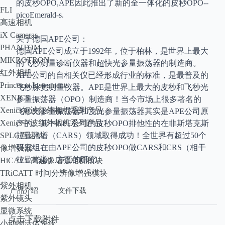
的皮秒OPO,APE因此推出了新的全一体化的皮秒OPO--
FLI
picoEmerald-s.
高速相机
iX Cameras
关于德国APE公司：
PHANTOM
德国APE公司成立于1992年，位于柏林，是世界上最大
MIKROTRON
的飞秒测量诊断仪器和超快光参量振荡器的制造商。
红外相机
APE公司的自相关仪已经形成行业的标准，是最普及的
Princeton Instruments
飞秒脉宽测量仪器。APE是世界上最大的皮秒和飞秒光
XENICS
参量振荡器（OPO）制造商！当今市场上很多著名的
Xenics短波红外相机系列产品
飞秒光参量振荡器和皮光参量振荡器其实是APE公司原
Xenics中波红外相机系列产品
产的。其中APE公司的皮秒OPO排他性的在非斯塔克斯
SPLG百诺纳
拉曼光谱（CARS）领域取得成功！全世界有超过50个
研究组在由APE公司的皮秒OPO做CARS和CRS（相干
像增强器
拉曼光谱）方面的研究。
HiCATT 高速像增强相机模块
TRiCATT 时间分辨像增强模块
紫外相机
产品介绍
文件下载
紫外镜头
显微系统
点击下载附件
小动物活体系统