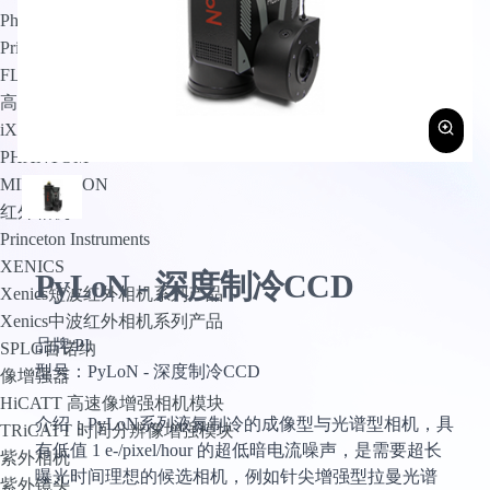
PhotoMetrics
Princeton Instruments
FLI
高速相机
iX Cameras
PHANTOM
MIKROTRON
红外相机
Princeton Instruments
XENICS
PyLoN - 深度制冷CCD
Xenics短波红外相机系列产品
Xenics中波红外相机系列产品
品牌:PI
SPLG百诺纳
型号：PyLoN - 深度制冷CCD
像增强器
HiCATT 高速像增强相机模块
介绍：PyLoN系列液氮制冷的成像型与光谱型相机，具
TRiCATT 时间分辨像增强模块
有低值 1 e-/pixel/hour 的超低暗电流噪声，是需要超长
紫外相机
曝光时间理想的候选相机，例如针尖增强型拉曼光谱
紫外镜头