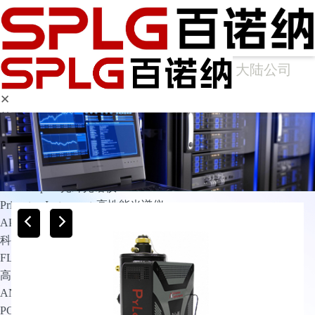
大陆公司
✕
首页
产品中心
光谱仪
Arcoptix傅里叶变换红外光谱仪
Ocean Optics光纤光谱仪
Princeton Instruments高性能光谱仪
APE光谱仪
科学成像
FLIM相机
高灵敏相机
ANDOR
PCO