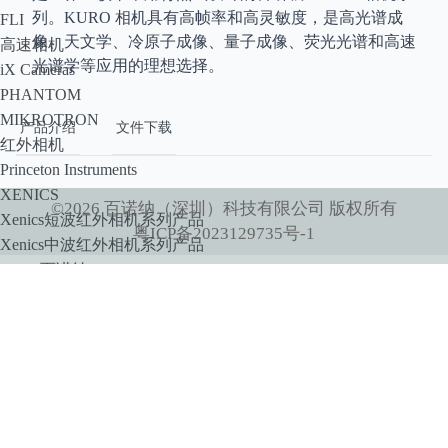
列。KURO 相机具有高帧率和高灵敏度，是高光谱成
FLI
像、天文学、冷原子成像、量子成像、荧光光谱和高速
高速相机
光谱学等应用的理想选择。
iX Cameras
PHANTOM
MIKROTRON
产品介绍
文件下载
红外相机
Princeton Instruments
XENICS
©
2026
百诺纳（深圳）科技有限公司
版权所有
Xenics短波红外相机系列产品
粤ICP备2023129735号-1
Xenics中波红外相机系列产品
SPLG百诺纳
像增强器
HiCATT 高速像增强相机模块
TRiCATT 时间分辨像增强模块
紫外相机
紫外镜头
显微系统
小动物活体系统