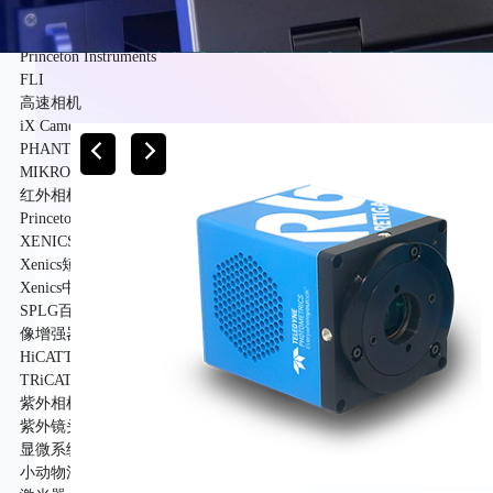
PCO
PhotoMetrics
Princeton Instruments
FLI
高速相机
iX Cameras
PHANTOM
MIKROTRON
红外相机
Princeton Instruments
XENICS
Xenics短波红外相机系列产品
Xenics中波红外相机系列产品
SPLG百诺纳
像增强器
HiCATT 高速像增强相机模块
TRiCATT 时间分辨像增强模块
紫外相机
紫外镜头
显微系统
小动物活体系统