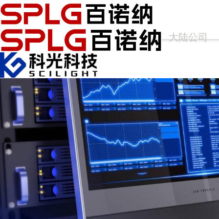
大陆公司
香港公司
✕
首页
产品中心
光谱仪
Arcoptix傅里叶变换红外光谱仪
Ocean Optics光纤光谱仪
Princeton Instruments高性能光谱仪
APE光谱仪
科学成像
FLIM相机
高灵敏相机
ANDOR