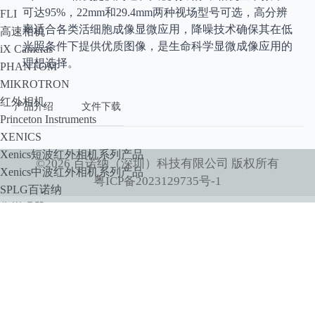
可达95%，22mm和29.4mm两种视场型号可选，高分辨
FLI
率适合各类活细胞成像显微应用，降噪技术确保其在低
高速相机
光照条件下提供优质图像，是生命科学显微成像应用的
iX Cameras
理想选择。
PHANTOM
MIKROTRON
红外相机
产品介绍
文件下载
Princeton Instruments
XENICS
Xenics短波红外相机系列产品
©
2026
百诺纳（深圳）科技有限公司
版权所有
Xenics中波红外相机系列产品
粤ICP备2023129735号-1
SPLG百诺纳
像增强器
HiCATT 高速像增强相机模块
TRiCATT 时间分辨像增强模块
紫外相机
紫外镜头
显微系统
小动物活体系统