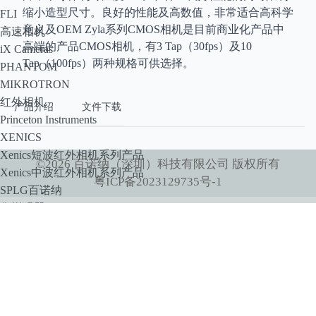
缩小造型尺寸。良好的性能及高数值，非常适合高科学
FLI
意义及OEM Zyla系列CMOS相机是目前商业化产品中
高速相机
高端的产品CMOS相机，有3 Tap（30fps）及10
iX Cameras
Tap（100fps）两种规格可供选择。
PHANTOM
MIKROTRON
红外相机
产品介绍
文件下载
Princeton Instruments
XENICS
Xenics短波红外相机系列产品
©
2026
百诺纳（深圳）科技有限公司
版权所有
Xenics中波红外相机系列产品
粤ICP备2023129735号-1
SPLG百诺纳
像增强器
HiCATT 高速像增强相机模块
TRiCATT 时间分辨像增强模块
紫外相机
紫外镜头
显微系统
小动物活体系统