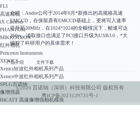
FLI
介绍：Andor公司于2014年6月*新推出的高规格高速
高速相机
EMCCD，在保留原有EMCCD基础上，更将写入速率
iX Cameras
提升至30MHz，在1024*1024的全幅情况下，帧速可达
PHANTOM
26fps，读取接口也满足了PCI接口升级为USB3.0，*大
MIKROTRON
编程了科研用户的具体需求！
红外相机
Princeton Instruments
XENICS
产品介绍
文件下载
Xenics短波红外相机系列产品
Xenics中波红外相机系列产品
SPLG百诺纳
©
2026
百诺纳（深圳）科技有限公司
版权所有
像增强器
粤ICP备2023129735号-1
HiCATT 高速像增强相机模块
TRiCATT 时间分辨像增强模块
紫外相机
紫外镜头
显微系统
小动物活体系统