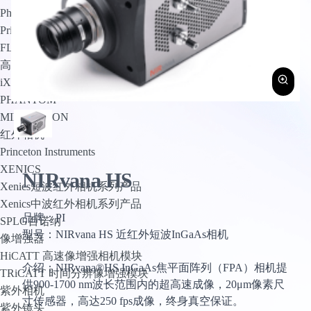
PhotoMetrics
Princeton Instruments
FLI
高速相机
iX Cameras
PHANTOM
MIKROTRON
红外相机
Princeton Instruments
XENICS
NIRvana HS
Xenics短波红外相机系列产品
Xenics中波红外相机系列产品
品牌：PI
SPLG百诺纳
型号：NIRvana HS 近红外短波InGaAs相机
像增强器
HiCATT 高速像增强相机模块
介绍：NIRvana®HS InGaAs焦平面阵列（FPA）相机提
TRiCATT 时间分辨像增强模块
供900-1700 nm波长范围内的超高速成像，20μm像素尺
紫外相机
寸传感器，高达250 fps成像，终身真空保证。
紫外镜头