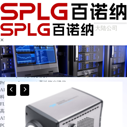
大陆公司
✕
首页
产品中心
光谱仪
Arcoptix傅里叶变换红外光谱仪
Ocean Optics光纤光谱仪
Princeton Instruments高性能光谱仪
APE光谱仪
科学成像
FLIM相机
高灵敏相机
ANDOR
PCO