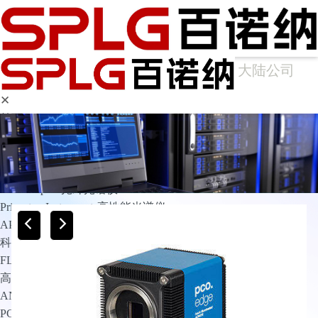
大陆公司
✕
首页
产品中心
光谱仪
Arcoptix傅里叶变换红外光谱仪
Ocean Optics光纤光谱仪
Princeton Instruments高性能光谱仪
APE光谱仪
科学成像
FLIM相机
高灵敏相机
ANDOR
PCO