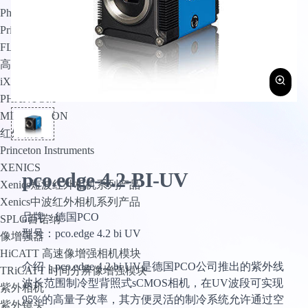
PhotoMetrics
Princeton Instruments
FLI
高速相机
iX Cameras
PHANTOM
MIKROTRON
红外相机
Princeton Instruments
XENICS
pco.edge-4.2-BI-UV
Xenics短波红外相机系列产品
Xenics中波红外相机系列产品
品牌：德国PCO
SPLG百诺纳
型号：pco.edge 4.2 bi UV
像增强器
HiCATT 高速像增强相机模块
介绍：pco.edge 4.2 bi UV是德国PCO公司推出的紫外线
TRiCATT 时间分辨像增强模块
波长范围制冷型背照式sCMOS相机，在UV波段可实现
紫外相机
95%的高量子效率，其方便灵活的制冷系统允许通过空
紫外镜头